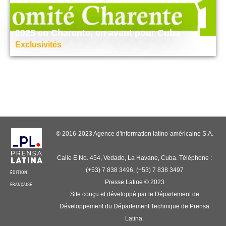
2025 en Charente, en avant pour Cuba
Exclusivités
© 2016-2023 Agence d'information latino-américaine S.A.
Calle E No. 454, Vedado, La Havane, Cuba. Téléphone :
(+53) 7 838 3496, (+53) 7 838 3497
ÉDITION
Presse Latine © 2023
FRANÇAISE
Site conçu et développé par le Département de
Développement du Département Technique de Prensa
Latina.