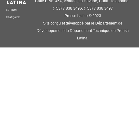
Calle E No. 454, Vedado, La Havane, Cuba. Téléphone :
(+53) 7 838 3496, (+53) 7 838 3497
ÉDITION
Presse Latine © 2023
FRANÇAISE
Site conçu et développé par le Département de
Développement du Département Technique de Prensa
Latina.