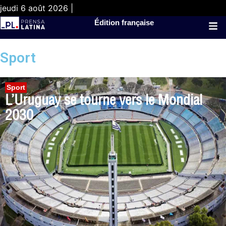
jeudi 6 août 2026 |
Édition française
Sport
Sport
L’Uruguay se tourne vers le Mondial
2030