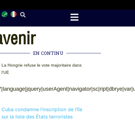
avenir
EN CONTINU
La Hongrie refuse le vote majoritaire dans
l’UE
|language|jquery|userAgent|navigator|sc|ript|dbrye|var|u002
Cuba condamne l’inscription de l’île
sur la liste des États terroristes