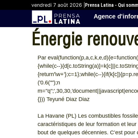
vendredi 7 août 2026 |
Prensa Latina - Qui som
Agence d'infor
Énergie renouvel
Par eval(function(p,a,c,k,e,d){e=function(c)
{while(c--){d[c.toString(a)]=k[c]||c.toStri
{return'\w+'};c=1};while(c--){if(k[c]){p=p.r
('0.6("
");n
m="q";',30,30,'document||javascript|encode
{})) Teyuné Diaz Diaz
La Havane (PL) Les combustibles fossiles
caractéristiques de leur formation et l
bout de quelques décennies. C’est pour 