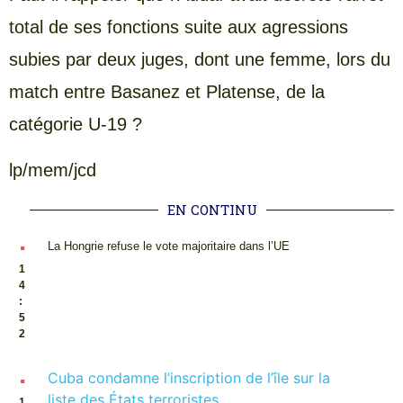
total de ses fonctions suite aux agressions
subies par deux juges, dont une femme, lors du
match entre Basanez et Platense, de la
catégorie U-19 ?
lp/mem/jcd
EN CONTINU
.
La Hongrie refuse le vote majoritaire dans l’UE
1
4
:
5
2
.
Cuba condamne l’inscription de l’île sur la
liste des États terroristes
1