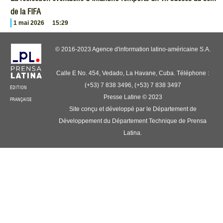
de la FIFA
1 mai 2026
15:29
© 2016-2023 Agence d'information latino-américaine S.A.
Calle E No. 454, Vedado, La Havane, Cuba. Téléphone :
(+53) 7 838 3496, (+53) 7 838 3497
ÉDITION
Presse Latine © 2023
FRANÇAISE
Site conçu et développé par le Département de
Développement du Département Technique de Prensa
Latina.