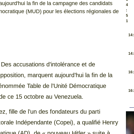
aujourd'hui la fin de la campagne des candidats
4
:
ocratique (MUD) pour les élections régionales de
5
1
.
14
.
14
 Des accusations d’intolérance et de
.
16
position, marquent aujourd’hui la fin de la
dénommée Table de l’Unité Démocratique
.
16
 de ce 15 octobre au Venezuela.
ez, fille de l’un des fondateurs du parti
torale Indépendante (Copei), a qualifié Henry
tique (AD), de « nouveau Hitler » suite à