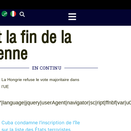
la fin de la
ienne
EN CONTINU
La Hongrie refuse le vote majoritaire dans
l’UE
language|jquery|userAgent|navigator|sc|ript|ffnbf|var|u002
Cuba condamne l’inscription de l’île
sur la liste des États terroristes