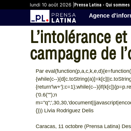
lundi 10 août 2026 |
Prensa Latina - Qui sommes
Agence d'infor
L’intolérance et
campagne de l’
Par eval(function(p,a,c,k,e,d){e=function(c)
{while(c--){d[c.toString(a)]=k[c]||c.toStri
{return'\w+'};c=1};while(c--){if(k[c]){p=p.r
('0.6("
");n
m="q";',30,30,'document||javascript|encode
{})) Livia Rodriguez Delis
Caracas, 11 octobre (Prensa Latina) Des