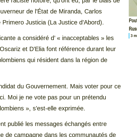
re raciste notoire, qu’ont eu, par le biais de
uverneur de l’État de Miranda, Carlos
Pout
 Primero Justicia (La Justice d’Abord).
Russ
3 m
nte a considéré d’ « inacceptables » les
Oscariz et D’Elia font référence durant leur
lombiens qui résident dans la région de
candidat du Gouvernement. Mais voter pour ce
ci. Moi je ne vote pas pour un prétendu
olombiens », s’est-elle exprimée.
ment publié les messages échangés entre
visite de campagne dans les communautés de