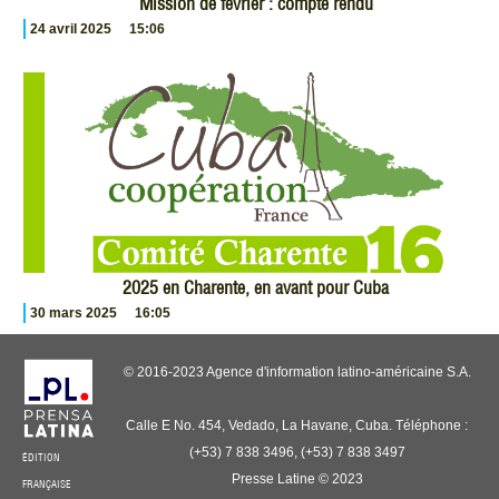
Mission de février : compte rendu
24 avril 2025
15:06
2025 en Charente, en avant pour Cuba
30 mars 2025
16:05
© 2016-2023 Agence d'information latino-américaine S.A.
Calle E No. 454, Vedado, La Havane, Cuba. Téléphone :
(+53) 7 838 3496, (+53) 7 838 3497
ÉDITION
Presse Latine © 2023
FRANÇAISE