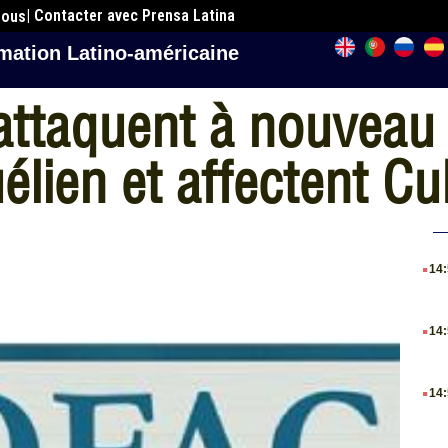
| Contacter avec Prensa Latina
nous
mation Latino-américaine
attaquent à nouveau 
élien et affectent C
.
14
.
14
.
14
.