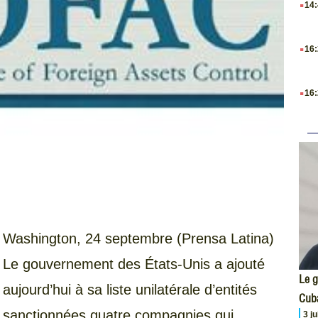
14
.
16
.
16
Washington, 24 septembre (Prensa Latina)
Le gouvernement des États-Unis a ajouté
Le g
aujourd’hui à sa liste unilatérale d’entités
Cub
sanctionnées quatre compagnies qui
3 j