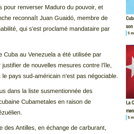
s pour renverser Maduro du pouvoir, et
lanche reconnaît Juan Guaidó, membre de
Cuba
son 
abilité, qui s’est proclamé mandataire par
5 m
de Cuba au Venezuela a été utilisée par
justifier de nouvelles mesures contre l’île,
c le pays sud-américain n’est pas négociable.
clus dans la liste susmentionnée des
cubaine Cubametales en raison de
La C
men
ézuélien.
5 m
ande des Antilles, en échange de carburant,