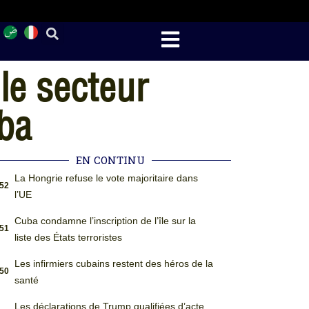
le secteur
uba
EN CONTINU
La Hongrie refuse le vote majoritaire dans
:52
l’UE
Cuba condamne l’inscription de l’île sur la
:51
liste des États terroristes
Les infirmiers cubains restent des héros de la
:50
santé
Les déclarations de Trump qualifiées d’acte