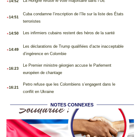
La Hongrie refuse le vote majoritaire dans l’UE
14:52
.
Cuba condamne l’inscription de l’île sur la liste des États
14:51
terroristes
.
Les infirmiers cubains restent des héros de la santé
14:50
.
Les déclarations de Trump qualifiées d’acte inacceptable
14:49
d’ingérence en Colombie
.
Le Premier ministre géorgien accuse le Parlement
16:23
européen de chantage
.
Petro refuse que les Colombiens s’engagent dans le
16:21
conflit en Ukraine
NOTES CONNEXES