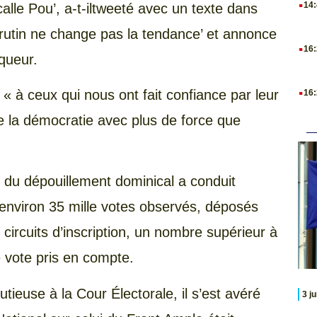
14
calle Pou’, a-t-iltweeté avec un texte dans
 scrutin ne change pas la tendance’ et annonce
.
16
nqueur.
.
 « à ceux qui nous ont fait confiance par leur
16
e la démocratie avec plus de force que
re du dépouillement dominical a conduit
environ 35 mille votes observés, déposés
circuits d’inscription, un nombre supérieur à
de vote pris en compte.
tieuse à la Cour Électorale, il s’est avéré
3 j