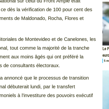
ational sur celui du Front Ample était
e dès la vérification de 100 pour cent des
ements de Maldonado, Rocha, Flores et
ritoriales de Montevideo et de Canelones, les
onal, tout comme la majorité de la tranche
Le P
eur
ment aux moins âgés qui ont préféré la
5 m
s de consultants électoraux.
y a annoncé que le processus de transition
al débuterait lundi, par le transfert
moniels à l’investiture des pouvoirs exécutif