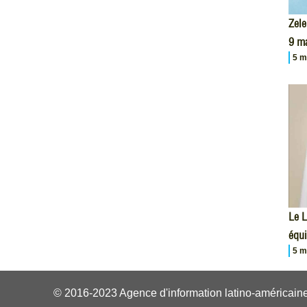
Zele
9 m
5 m
Le L
équi
5 m
© 2016-2023 Agence d'information latino-américaine