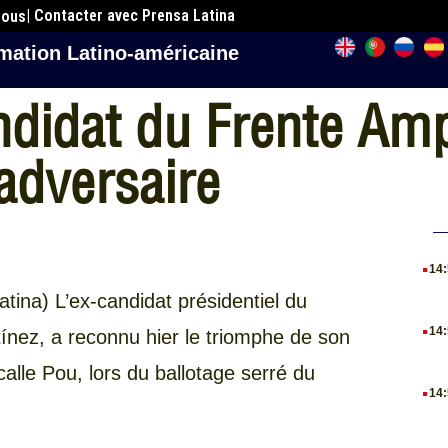
| Contacter avec Prensa Latina
nous
mation Latino-américaine
ndidat du Frente Amp
 adversaire
.
14
ina) L’ex-candidat présidentiel du
.
14
ínez, a reconnu hier le triomphe de son
calle Pou, lors du ballotage serré du
.
14
.