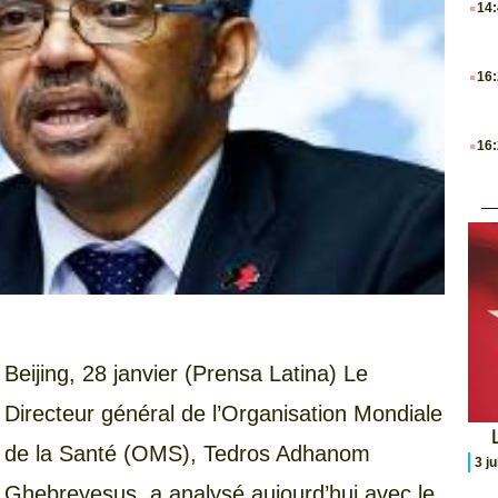
14
.
16
.
16
Beijing, 28 janvier (Prensa Latina) Le
Directeur général de l’Organisation Mondiale
L
de la Santé (OMS), Tedros Adhanom
3 j
Ghebreyesus, a analysé aujourd’hui avec le