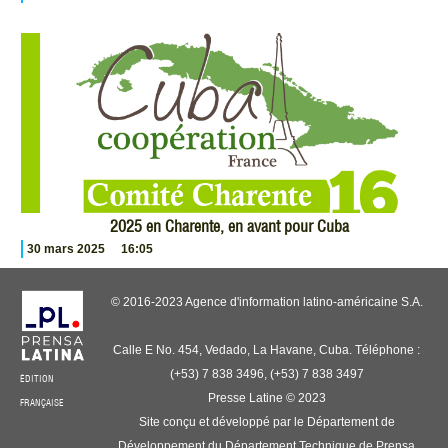
2025 en Charente, en avant pour Cuba
30 mars 2025
16:05
© 2016-2023 Agence d'information latino-américaine S.A.
Calle E No. 454, Vedado, La Havane, Cuba. Téléphone :
(+53) 7 838 3496, (+53) 7 838 3497
ÉDITION
Presse Latine © 2023
FRANÇAISE
Site conçu et développé par le Département de
Développement du Département Technique de Prensa