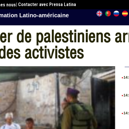
| Contacter avec Prensa Latina
mes nous
mation Latino-américaine
er de palestiniens ar
des activistes
.
14
.
14
.
14
.