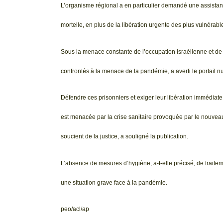
L’organisme régional a en particulier demandé une assistan
mortelle, en plus de la libération urgente des plus vulnérab
Sous la menace constante de l’occupation israélienne et de 
confrontés à la menace de la pandémie, a averti le portail n
Défendre ces prisonniers et exiger leur libération immédiat
est menacée par la crise sanitaire provoquée par le nouveau c
soucient de la justice, a souligné la publication.
L’absence de mesures d’hygiène, a-t-elle précisé, de trait
une situation grave face à la pandémie.
peo/acl/ap