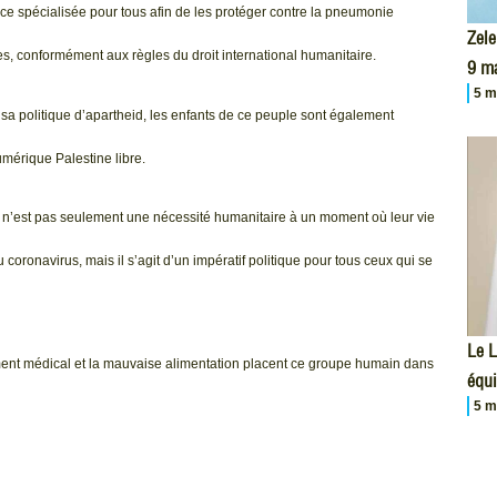
ce spécialisée pour tous afin de les protéger contre la pneumonie
Zele
les, conformément aux règles du droit international humanitaire.
9 m
5 m
sa politique d’apartheid, les enfants de ce peuple sont également
umérique Palestine libre.
e n’est pas seulement une nécessité humanitaire à un moment où leur vie
oronavirus, mais il s’agit d’un impératif politique pour tous ceux qui se
Le L
ement médical et la mauvaise alimentation placent ce groupe humain dans
équi
5 m