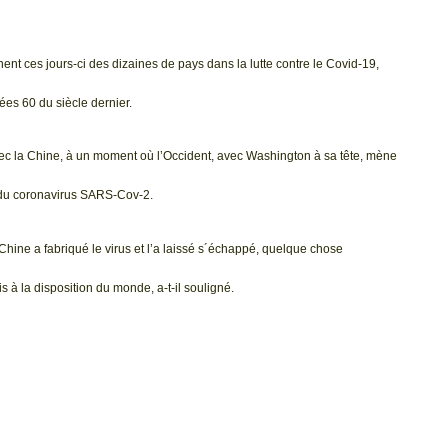
ent ces jours-ci des dizaines de pays dans la lutte contre le Covid-19,
ées 60 du siècle dernier.
c la Chine, à un moment où l’Occident, avec Washington à sa tête, mène
 du coronavirus SARS-Cov-2.
Chine a fabriqué le virus et l’a laissé s´échappé, quelque chose
s à la disposition du monde, a-t-il souligné.