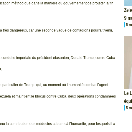
fication méthodique dans la manière du gouvernement de projeter la fin
Zele
9 m
5 m
sera très dangereux, car une seconde vague de contagions pourrait venir,
la conduite impériale du président étasunien, Donald Trump, contre Cuba
9.
n particulier de Trump, qui, au moment où l’humanité combat l’agent
Le L
enezuela et maintient le blocus contre Cuba, deux opérations condamnées
équi
5 m
nnu la contribution des médecins cubains à l’humanité, pour lesquels il a