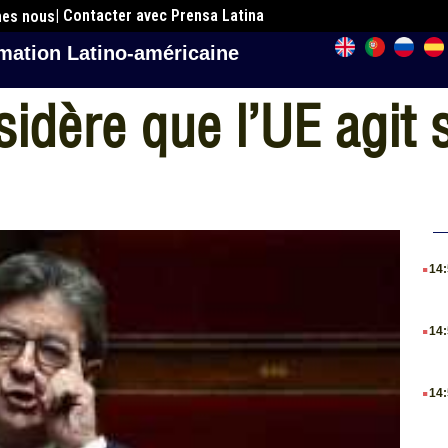
| Contacter avec Prensa Latina
mes nous
mation Latino-américaine
dère que l’UE agit s
.
14
.
14
.
14
.