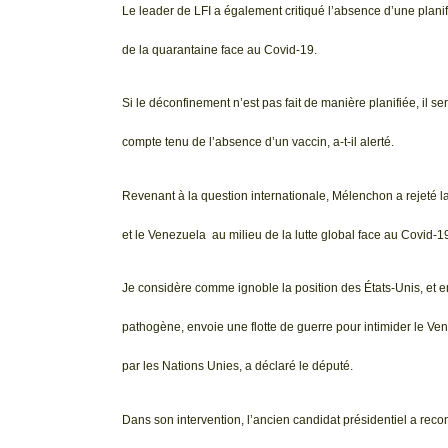
Le leader de LFI a également critiqué l’absence d’une plani
de la quarantaine face au Covid-19.
Si le déconfinement n’est pas fait de manière planifiée, il 
compte tenu de l’absence d’un vaccin, a-t-il alerté.
Revenant à la question internationale, Mélenchon a rejeté 
et le Venezuela au milieu de la lutte global face au Covid-1
Je considère comme ignoble la position des États-Unis, et e
pathogène, envoie une flotte de guerre pour intimider le V
par les Nations Unies, a déclaré le député.
Dans son intervention, l’ancien candidat présidentiel a reco