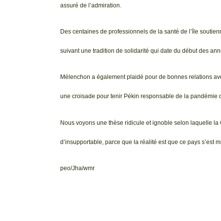
assuré de l’admiration.
Des centaines de professionnels de la santé de l’île soutienn
suivant une tradition de solidarité qui date du début des ann
Mélenchon a également plaidé pour de bonnes relations ave
une croisade pour tenir Pékin responsable de la pandémie
Nous voyons une thèse ridicule et ignoble selon laquelle la 
d’insupportable, parce que la réalité est que ce pays s’est mi
peo/Jha/wmr