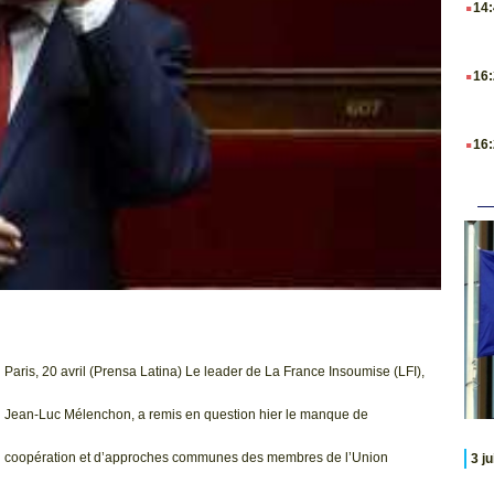
14
.
16
.
16
Paris, 20 avril (Prensa Latina) Le leader de La France Insoumise (LFI),
Jean-Luc Mélenchon, a remis en question hier le manque de
coopération et d’approches communes des membres de l’Union
3 j