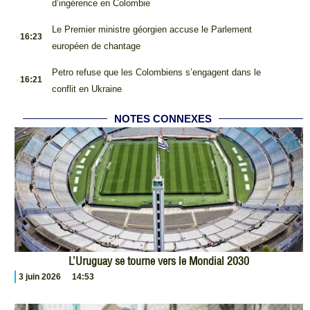
d’ingérence en Colombie
.
Le Premier ministre géorgien accuse le Parlement
16:23
européen de chantage
.
Petro refuse que les Colombiens s’engagent dans le
16:21
conflit en Ukraine
NOTES CONNEXES
L’Uruguay se tourne vers le Mondial 2030
3 juin 2026
14:53