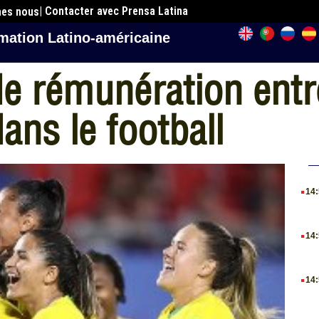
| Contacter avec Prensa Latina
mes nous
mation Latino-américaine
é de rémunération en
ans le football
.
14
.
14
.
14
.