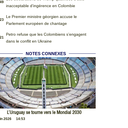
:49
inacceptable d’ingérence en Colombie
Le Premier ministre géorgien accuse le
:23
Parlement européen de chantage
Petro refuse que les Colombiens s’engagent
:21
dans le conflit en Ukraine
NOTES CONNEXES
L’Uruguay se tourne vers le Mondial 2030
uin 2026
14:53