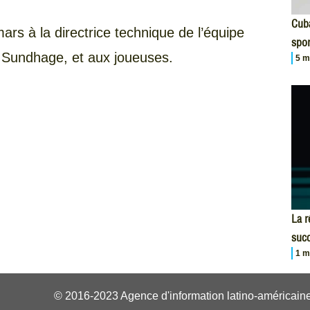
Cuba
s à la directrice technique de l’équipe
spor
a Sundhage, et aux joueuses.
5 m
La r
succ
1 m
© 2016-2023 Agence d'information latino-américaine