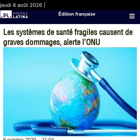
jeudi 6 août 2026 |
Édition française
Les systèmes de santé fragiles causent de
graves dommages, alerte l’ONU
8 octobre 2020
21:04