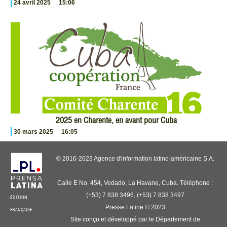
24 avril 2025
15:06
2025 en Charente, en avant pour Cuba
30 mars 2025
16:05
© 2016-2023 Agence d'information latino-américaine S.A.
Calle E No. 454, Vedado, La Havane, Cuba. Téléphone :
(+53) 7 838 3496, (+53) 7 838 3497
ÉDITION
Presse Latine © 2023
FRANÇAISE
Site conçu et développé par le Département de