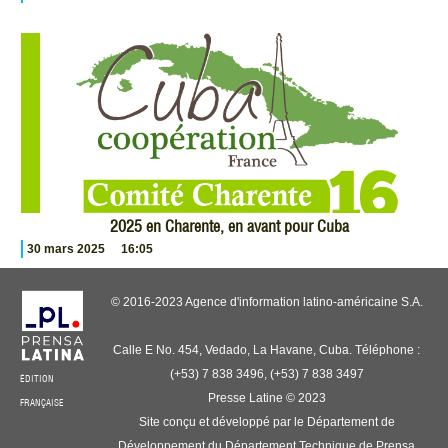
2025 en Charente, en avant pour Cuba
30 mars 2025
16:05
© 2016-2023 Agence d'information latino-américaine S.A.
Calle E No. 454, Vedado, La Havane, Cuba. Téléphone :
(+53) 7 838 3496, (+53) 7 838 3497
ÉDITION
Presse Latine © 2023
FRANÇAISE
Site conçu et développé par le Département de
Développement du Département Technique de Prensa