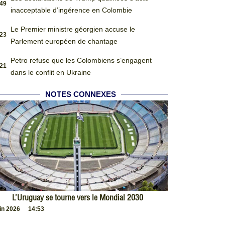
:49
inacceptable d’ingérence en Colombie
Le Premier ministre géorgien accuse le
:23
Parlement européen de chantage
Petro refuse que les Colombiens s’engagent
:21
dans le conflit en Ukraine
NOTES CONNEXES
L’Uruguay se tourne vers le Mondial 2030
uin 2026
14:53