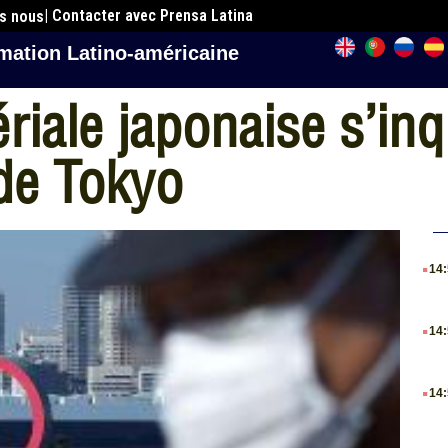
| Contacter avec Prensa Latina
es nous
mation Latino-américaine
iale japonaise s’inqu
de Tokyo
.
14
.
14
.
14
.