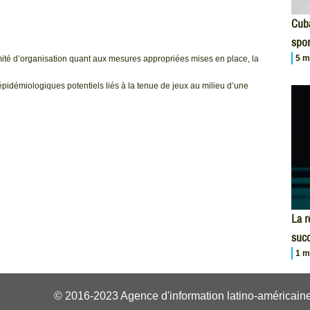
Cuba
spor
5 m
té d’organisation quant aux mesures appropriées mises en place, la
épidémiologiques potentiels liés à la tenue de jeux au milieu d’une
La r
succ
1 m
© 2016-2023 Agence d'information latino-américaine