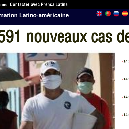
| Contacter avec Prensa Latina
nous
mation Latino-américaine
 591 nouveaux cas d
.
14
.
14
.
14
.
14