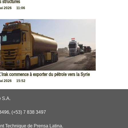
s structures
ai 2026
11:06
L’Irak commence à exporter du pétrole vers la Syrie
ai 2026
15:52
 S.A.
3496, (+53) 7 838 3497
nt Technique de Prensa Latina.