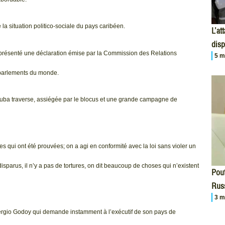
la situation politico-sociale du pays caribéen.
L’at
disp
a présenté une déclaration émise par la Commission des Relations
5 m
 parlements du monde.
Cuba traverse, assiégée par le blocus et une grande campagne de
s qui ont été prouvées; on a agi en conformité avec la loi sans violer un
 disparus, il n’y a pas de tortures, on dit beaucoup de choses qui n’existent
Pout
Russ
3 m
Sergio Godoy qui demande instamment à l’exécutif de son pays de