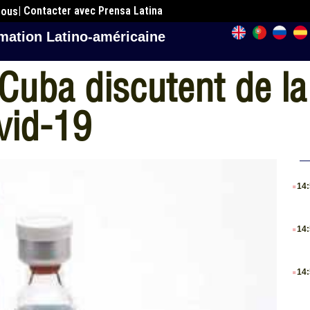
| Contacter avec Prensa Latina
nous
mation Latino-américaine
Cuba discutent de la
vid-19
.
14
.
14
.
14
.