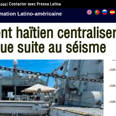
| Contacter avec Prensa Latina
nous
mation Latino-américaine
 haïtien centraliser
ue suite au séisme
.
14
.
14
.
14
.