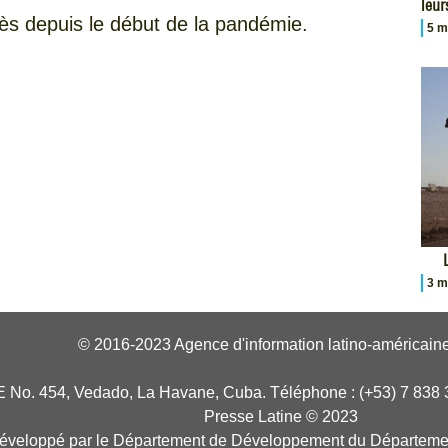
leur
cès depuis le début de la pandémie.
5 m
3 m
© 2016-2023 Agence d'information latino-américaine
E No. 454, Vedado, La Havane, Cuba. Téléphone : (+53) 7 838 
Presse Latine © 2023
développé par le Département de Développement du Départeme