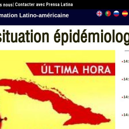
| Contacter avec Prensa Latina
es nous
mation Latino-américaine
situation épidémiolo
.
14
.
14
.
14
.
14