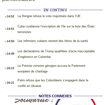
EN CONTINU
.
La Hongrie refuse le vote majoritaire dans l’UE
14:52
.
Cuba condamne l’inscription de l’île sur la liste des États
14:51
terroristes
.
Les infirmiers cubains restent des héros de la santé
14:50
.
Les déclarations de Trump qualifiées d’acte inacceptable
14:49
d’ingérence en Colombie
.
Le Premier ministre géorgien accuse le Parlement
16:23
européen de chantage
.
Petro refuse que les Colombiens s’engagent dans le
16:21
conflit en Ukraine
NOTES CONNEXES