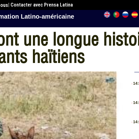
| Contacter avec Prensa Latina
nous
mation Latino-américaine
nt une longue histoir
ants haïtiens
.
14
.
14
.
14
.