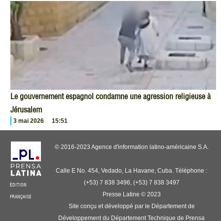
Le gouvernement espagnol condamne une agression religieuse à
Jérusalem
3 mai 2026
15:51
© 2016-2023 Agence d'information latino-américaine S.A.
Calle E No. 454, Vedado, La Havane, Cuba. Téléphone :
(+53) 7 838 3496, (+53) 7 838 3497
ÉDITION
Presse Latine © 2023
FRANÇAISE
Site conçu et développé par le Département de
Développement du Département Technique de Prensa