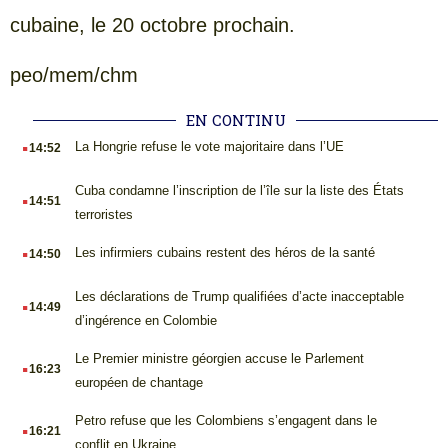
cubaine, le 20 octobre prochain.
peo/mem/chm
EN CONTINU
.
La Hongrie refuse le vote majoritaire dans l’UE
14:52
.
Cuba condamne l’inscription de l’île sur la liste des États
14:51
terroristes
.
Les infirmiers cubains restent des héros de la santé
14:50
.
Les déclarations de Trump qualifiées d’acte inacceptable
14:49
d’ingérence en Colombie
.
Le Premier ministre géorgien accuse le Parlement
16:23
européen de chantage
.
Petro refuse que les Colombiens s’engagent dans le
16:21
conflit en Ukraine