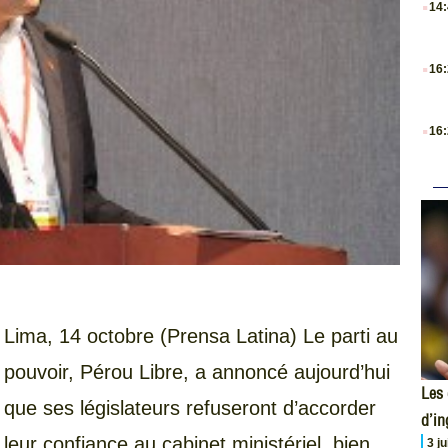
14
.
16
.
16
Lima, 14 octobre (Prensa Latina) Le parti au
pouvoir, Pérou Libre, a annoncé aujourd’hui
Les 
que ses législateurs refuseront d’accorder
d’i
leur confiance au cabinet ministériel, bien
3 j