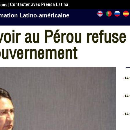
| Contacter avec Prensa Latina
nous
mation Latino-américaine
voir au Pérou refuse
ouvernement
.
14
.
14
.
14
.