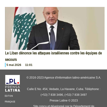
Le Liban dénonce les attaques israéliennes contre les équipes de
secours
5 mai 2026
11:01
© 2016-2023 Agence d'information latino-américaine S.A.
Calle E No. 454, Vedado, La Havane, Cuba. Téléphone :
(+53) 7 838 3496, (+53) 7 838 3497
ÉDITION
Presse Latine © 2023
FRANÇAISE
Site conçu et développé par le Département de