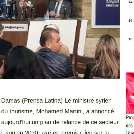
14
.
16
.
16
Damas (Prensa Latina) Le ministre syrien
du tourisme, Mohamed Martini, a annoncé
Proj
aujourd’hui un plan de relance de ce secteur
des
jusqu’en 2030, axé en premier lieu sur la
5 j