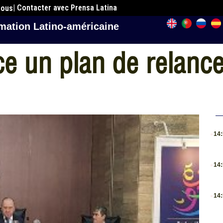
| Contacter avec Prensa Latina
nous
mation Latino-américaine
e un plan de relanc
.
14
.
14
.
14
.