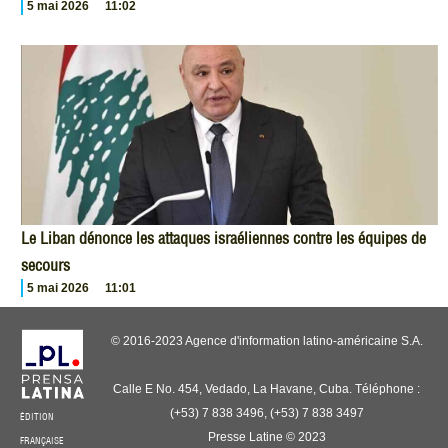
5 mai 2026
11:02
Le Liban dénonce les attaques israéliennes contre les équipes de
secours
5 mai 2026
11:01
© 2016-2023 Agence d'information latino-américaine S.A.
Calle E No. 454, Vedado, La Havane, Cuba. Téléphone :
(+53) 7 838 3496, (+53) 7 838 3497
ÉDITION
Presse Latine © 2023
FRANÇAISE