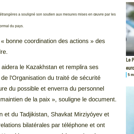
 étrangères a souligné son soutien aux mesures mises en œuvre par les
 normal du pays.
la « bonne coordination des actions » des
re.
Le P
 aidera le Kazakhstan et remplira ses
eur
5 m
e l’Organisation du traité de sécurité
ure du possible et enverra du personnel
 maintien de la paix », souligne le document.
n et du Tadjikistan, Shavkat Mirziyóyev et
ations bilatérales par téléphone et ont