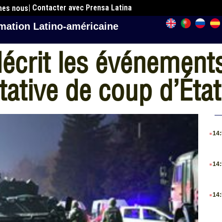
| Contacter avec Prensa Latina
mes nous
mation Latino-américaine
décrit les événemen
ative de coup d’État
.
14
.
14
.
14
.