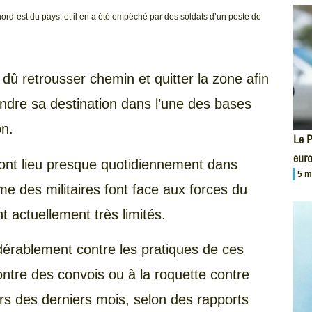
d-est du pays, et il en a été empêché par des soldats d’un poste de
dû retrousser chemin et quitter la zone afin
indre sa destination dans l’une des bases
on.
Le P
eur
 ont lieu presque quotidiennement dans
5 m
mme des militaires font face aux forces du
actuellement très limités.
idérablement contre les pratiques de ces
contre des convois ou à la roquette contre
rs des derniers mois, selon des rapports