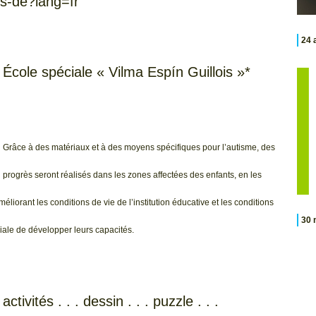
ts-de?lang=fr
24 
École spéciale « Vilma Espín Guillois »*
Grâce à des matériaux et à des moyens spécifiques pour l’autisme, des
progrès seront réalisés dans les zones affectées des enfants, en les
liorant les conditions de vie de l’institution éducative et les conditions
30 
ale de développer leurs capacités.
activités . . . dessin . . . puzzle . . .