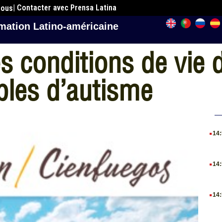
| Contacter avec Prensa Latina
nous
mation Latino-américaine
s conditions de vie d
ubles d’autisme
.
14
.
14
.
14
.