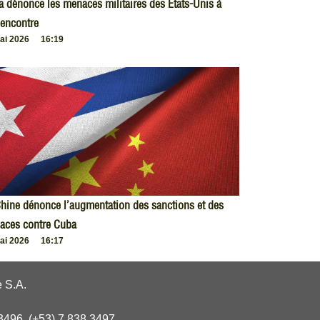
 dénonce les menaces militaires des États-Unis à
encontre
ai 2026
16:19
hine dénonce l’augmentation des sanctions et des
aces contre Cuba
ai 2026
16:17
 S.A.
3496, (+53) 7 838 3497