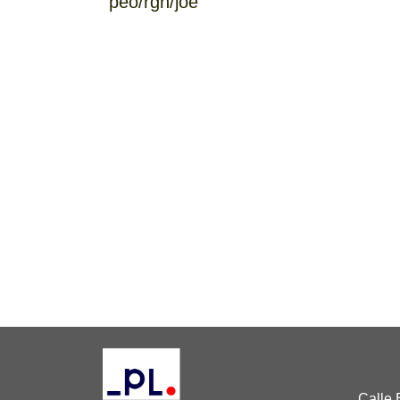
peo/rgh/joe
Calle 