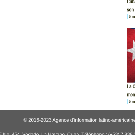
Cuba
son 
5 m
La C
men
5 m
© 2016-2023 Agence d'information latino-américaine
E No. 454, Vedado, La Havane, Cuba. Téléphone : (+53) 7 838 