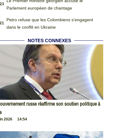
Le Premier ministre géorgien accuse le
:23
Parlement européen de chantage
Petro refuse que les Colombiens s’engagent
:21
dans le conflit en Ukraine
NOTES CONNEXES
ouvernement russe réaffirme son soutien politique à
a
uin 2026
14:54