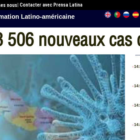
| Contacter avec Prensa Latina
mes nous
mation Latino-américaine
3 506 nouveaux cas 
.
14
.
14
.
14
.
14