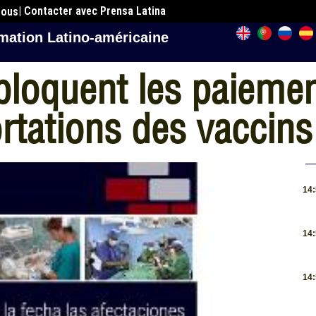
| Contacter avec Prensa Latina
nous
mation Latino-américaine
bloquent les paieme
rtations des vaccins
.
14
.
14
.
14
.