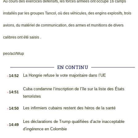
Au cours des exercices défensifs, les forces armées ont occupé 16 camps
installés par les groupes Tancol, où des véhicules, des engins explosifs, trois
avions, du matériel de communication, des armes et munitions de divers
calibres ont été saisis .
peo/acl/Wup
EN CONTINU
.
La Hongrie refuse le vote majoritaire dans l’UE
14:52
.
Cuba condamne l’inscription de l’île sur la liste des États
14:51
terroristes
.
Les infirmiers cubains restent des héros de la santé
14:50
.
Les déclarations de Trump qualifiées d’acte inacceptable
14:49
d’ingérence en Colombie