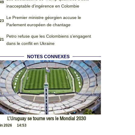
:49
inacceptable d’ingérence en Colombie
Le Premier ministre géorgien accuse le
:23
Parlement européen de chantage
Petro refuse que les Colombiens s’engagent
:21
dans le conflit en Ukraine
NOTES CONNEXES
L’Uruguay se tourne vers le Mondial 2030
uin 2026
14:53