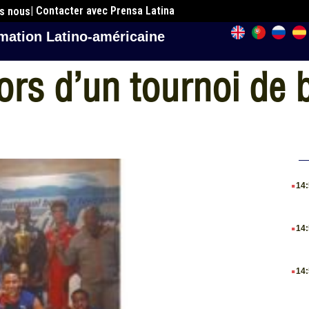
| Contacter avec Prensa Latina
es nous
mation Latino-américaine
lors d’un tournoi de
.
14
.
14
.
14
.