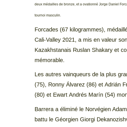
deux médailles de bronze, et a ovationné Jorge Daniel For
tournoi masculin.
Forcades (67 kilogrammes), médaillé
Cali-Valley 2021, a mis en valeur son
Kazakhstanais Ruslan Shakary et co
mémorable.
Les autres vainqueurs de la plus gra
(75), Ronny Álvarez (86) et Adrián 
(80) et Ewart Andrés Marín (54) mon
Barrera a éliminé le Norvégien Adam
battu le Géorgien Giorgi Dekanozishv