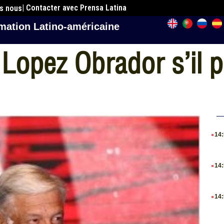
| Contacter avec Prensa Latina
es nous
mation Latino-américaine
Lopez Obrador s’il p
.
14
.
14
.
14
.