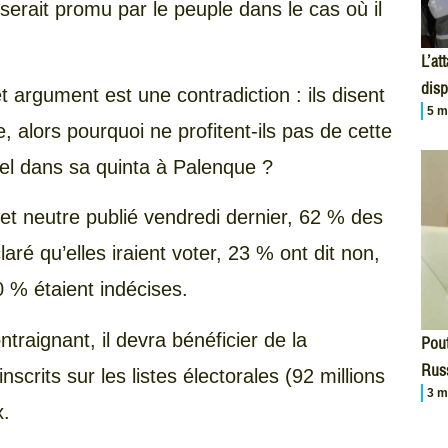
l serait promu par le peuple dans le cas où il
L’at
disp
t argument est une contradiction : ils disent
5 m
 alors pourquoi ne profitent-ils pas de cette
l dans sa quinta à Palenque ?
 et neutre publié vendredi dernier, 62 % des
ré qu’elles iraient voter, 23 % ont dit non,
0 % étaient indécises.
ntraignant, il devra bénéficier de la
Pout
Russ
scrits sur les listes électorales (92 millions
3 m
x.