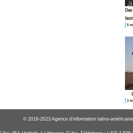
Des 
leur
5 m
3 m
© 2016-2023 Agence d'information latino-américaine