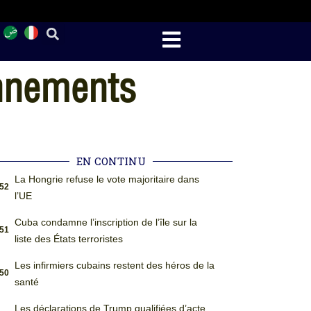
onnements
EN CONTINU
La Hongrie refuse le vote majoritaire dans
:52
l’UE
Cuba condamne l’inscription de l’île sur la
:51
liste des États terroristes
Les infirmiers cubains restent des héros de la
:50
santé
Les déclarations de Trump qualifiées d’acte