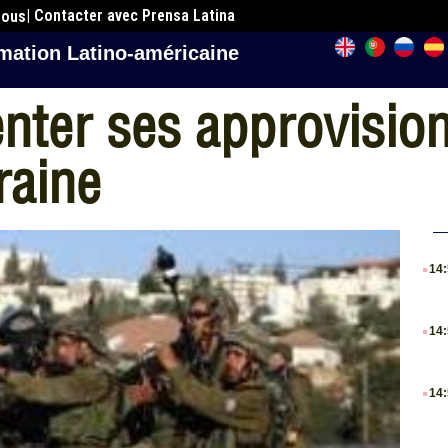
| Contacter avec Prensa Latina
nous
mation Latino-américaine
enter ses approvisi
raine
.
14
.
14
.
14
.