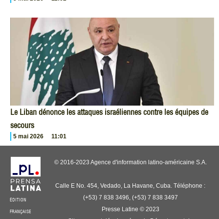
Le Liban dénonce les attaques israéliennes contre les équipes de
secours
5 mai 2026
11:01
© 2016-2023 Agence d'information latino-américaine S.A.
Calle E No. 454, Vedado, La Havane, Cuba. Téléphone :
(+53) 7 838 3496, (+53) 7 838 3497
ÉDITION
Presse Latine © 2023
FRANÇAISE