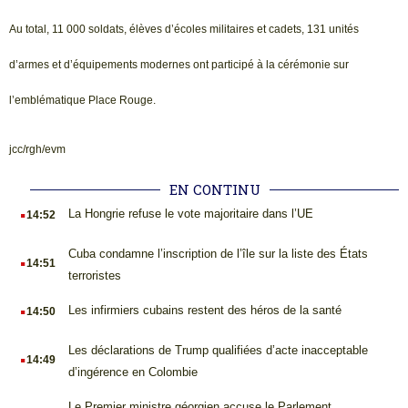
Au total, 11 000 soldats, élèves d’écoles militaires et cadets, 131 unités
d’armes et d’équipements modernes ont participé à la cérémonie sur
l’emblématique Place Rouge.
jcc/rgh/evm
EN CONTINU
.
La Hongrie refuse le vote majoritaire dans l’UE
14:52
.
Cuba condamne l’inscription de l’île sur la liste des États
14:51
terroristes
.
Les infirmiers cubains restent des héros de la santé
14:50
.
Les déclarations de Trump qualifiées d’acte inacceptable
14:49
d’ingérence en Colombie
Le Premier ministre géorgien accuse le Parlement