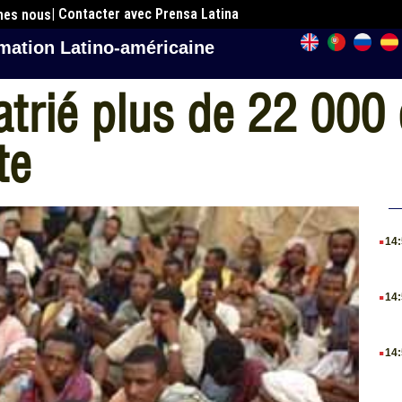
| Contacter avec Prensa Latina
mes nous
mation Latino-américaine
patrié plus de 22 000
te
.
14
.
14
.
14
.