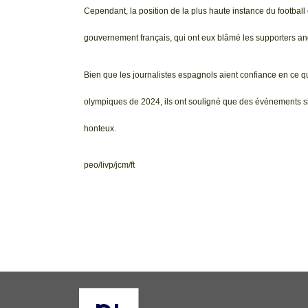
Cependant, la position de la plus haute instance du footba
gouvernement français, qui ont eux blâmé les supporters angla
Bien que les journalistes espagnols aient confiance en ce qu
olympiques de 2024, ils ont souligné que des événements si
honteux.
peo/livp/jcm/ft