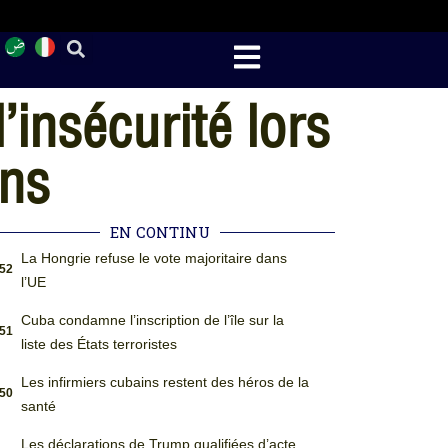
’insécurité lors
ons
EN CONTINU
La Hongrie refuse le vote majoritaire dans
:52
l’UE
Cuba condamne l’inscription de l’île sur la
:51
liste des États terroristes
Les infirmiers cubains restent des héros de la
:50
santé
Les déclarations de Trump qualifiées d’acte