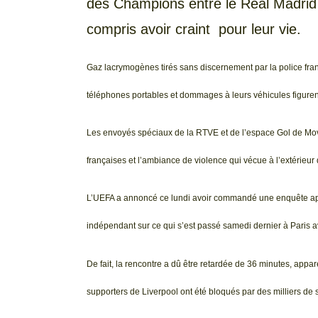
des Champions entre le Real Madrid et
compris avoir craint pour leur vie.
Gaz lacrymogènes tirés sans discernement par la police fran
téléphones portables et dommages à leurs véhicules figurent
Les envoyés spéciaux de la RTVE et de l’espace Gol de Mov
françaises et l’ambiance de violence qui vécue à l’extérieur 
L’UEFA a annoncé ce lundi avoir commandé une enquête app
indépendant sur ce qui s’est passé samedi dernier à Paris 
De fait, la rencontre a dû être retardée de 36 minutes, app
supporters de Liverpool ont été bloqués par des milliers de 