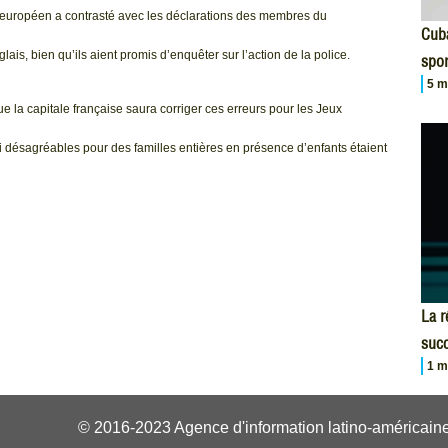
ll européen a contrasté avec les déclarations des membres du
Cuba
is, bien qu’ils aient promis d’enquêter sur l’action de la police.
spor
5 m
e la capitale française saura corriger ces erreurs pour les Jeux
 désagréables pour des familles entières en présence d’enfants étaient
La r
succ
1 m
© 2016-2023 Agence d'information latino-américaine