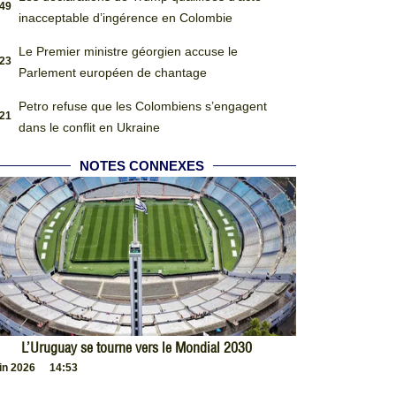
:49
inacceptable d’ingérence en Colombie
Le Premier ministre géorgien accuse le
:23
Parlement européen de chantage
Petro refuse que les Colombiens s’engagent
:21
dans le conflit en Ukraine
NOTES CONNEXES
L’Uruguay se tourne vers le Mondial 2030
uin 2026
14:53