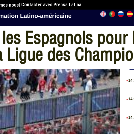
| Contacter avec Prensa Latina
mmes nous
mation Latino-américaine
 les Espagnols pour l
 la Ligue des Champi
.
14
.
14
.
14
.