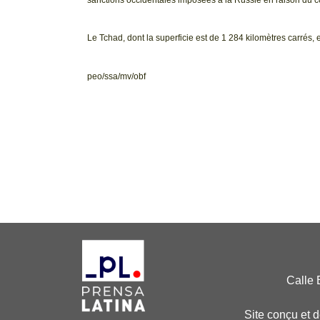
Le Tchad, dont la superficie est de 1 284 kilomètres carrés, 
peo/ssa/mv/obf
Calle 
Site conçu et 