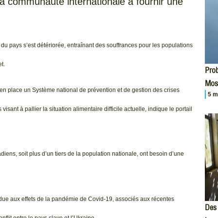
la communauté internationale à fournir une
le du pays s’est détériorée, entraînant des souffrances pour les populations
t.
Prob
Mos
n place un Système national de prévention et de gestion des crises
5 m
isant à pallier la situation alimentaire difficile actuelle, indique le portail
ens, soit plus d’un tiers de la population nationale, ont besoin d’une
 due aux effets de la pandémie de Covid-19, associés aux récentes
Des 
lit entre le pays slave et l’Ukraine.