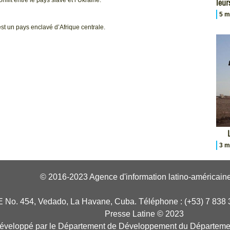
leur
5 m
est un pays enclavé d’Afrique centrale.
3 m
© 2016-2023 Agence d'information latino-américaine
E No. 454, Vedado, La Havane, Cuba. Téléphone : (+53) 7 838 
Presse Latine © 2023
développé par le Département de Développement du Départeme