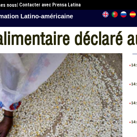
| Contacter avec Prensa Latina
mes nous
mation Latino-américaine
alimentaire déclaré 
.
14
.
14
.
14
.
14