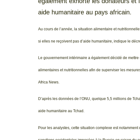
également exhorté les donateurs et 
aide humanitaire au pays africain.
Au cours de l’année, la situation alimentaire et nutritionnel
si elles ne reçoivent pas d’aide humanitaire, indique le décre
Le gouvernement intérimaire a également décidé de mettre e
alimentaires et nutritionnelles afin de superviser les mesures v
Africa News.
D’après les données de l’ONU, quelque 5,5 millions de Tchadi
aide humanitaire au Tchad.
Pour les analystes, cette situation complexe est notamment
sanctions occidentales imposées à la Russie en raison du conf