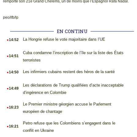
remporte son 21e Grand Chelems, un de moins que l’Espagnol Rafa Nadal.
peo/ifb/lp
EN CONTINU
.
La Hongrie refuse le vote majoritaire dans l’UE
14:52
.
Cuba condamne l’inscription de l’île sur la liste des États
14:51
terroristes
.
Les infirmiers cubains restent des héros de la santé
14:50
.
Les déclarations de Trump qualifiées d’acte inacceptable
14:49
d’ingérence en Colombie
.
Le Premier ministre géorgien accuse le Parlement
16:23
européen de chantage
.
Petro refuse que les Colombiens s’engagent dans le
16:21
conflit en Ukraine