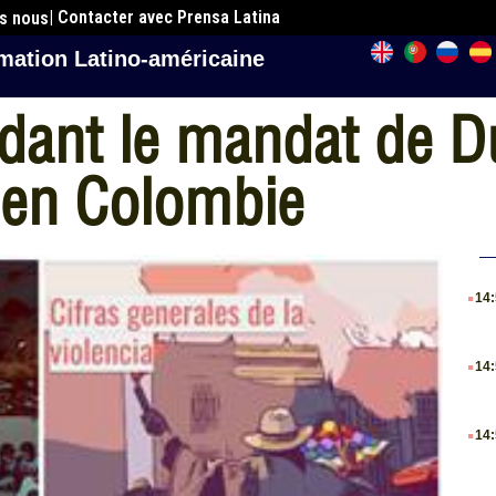
| Contacter avec Prensa Latina
es nous
mation Latino-américaine
dant le mandat de D
 en Colombie
.
14
.
14
.
14
.