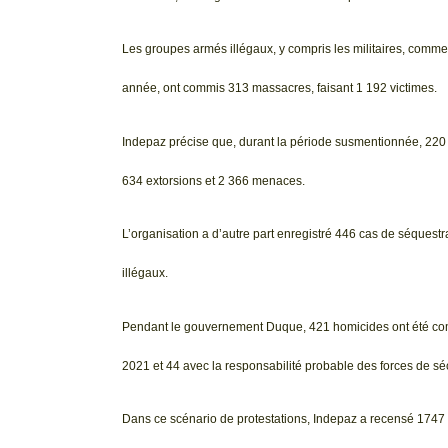
Les groupes armés illégaux, y compris les militaires, com
année, ont commis 313 massacres, faisant 1 192 victimes.
Indepaz précise que, durant la période susmentionnée, 220 c
634 extorsions et 2 366 menaces.
L’organisation a d’autre part enregistré 446 cas de séques
illégaux.
Pendant le gouvernement Duque, 421 homicides ont été comm
2021 et 44 avec la responsabilité probable des forces de séc
Dans ce scénario de protestations, Indepaz a recensé 1747 c