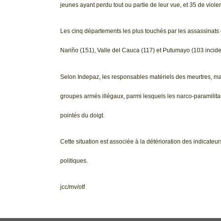
jeunes ayant perdu tout ou partie de leur vue, et 35 de viole
Les cinq départements les plus touchés par les assassinats 
Nariño (151), Valle del Cauca (117) et Putumayo (103 incide
Selon Indepaz, les responsables matériels des meurtres, m
groupes armés illégaux, parmi lesquels les narco-paramilita
pointés du doigt.
Cette situation est associée à la détérioration des indicateu
politiques.
jcc/mv/otf