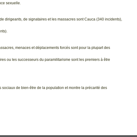
nce sexuelle.
de dirigeants, de signataires et les massacres sont Cauca (340 incidents),
nts).
assacres, menaces et déplacements forcés sont pour la plupart des
ires ou les successeurs du paramilitarisme sont les premiers à être
rs sociaux de bien-être de la population et montre la précarité des