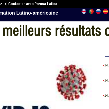
| Contacter avec Prensa Latina
nous
mation Latino-américaine
meilleurs résultats c
.
14
.
14
.
14
.