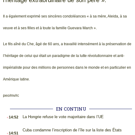
l’héritage extraordinaire de son père ».
Il a également exprimé ses sincères condoléances « à sa mère, Aleida, à sa
veuve et à ses filles et à toute la famille Guevara March ».
Le fils aîné du Che, âgé de 60 ans, a travaillé intensément à la préservation de
l’héritage de celui qui était un paradigme de la lutte révolutionnaire et anti-
impérialiste pour des millions de personnes dans le monde et en particulier en
Amérique latine.
peo/mv/rc
EN CONTINU
.
La Hongrie refuse le vote majoritaire dans l’UE
14:52
.
Cuba condamne l’inscription de l’île sur la liste des États
14:51