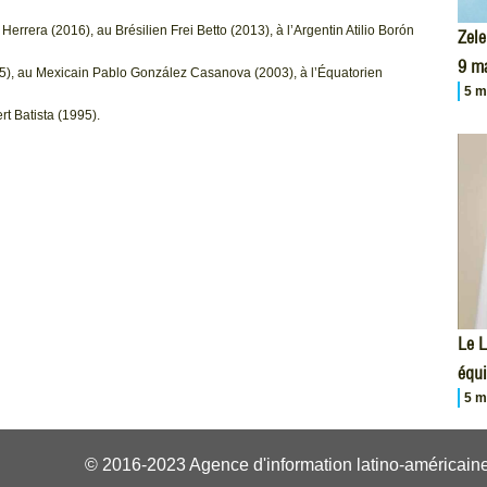
errera (2016), au Brésilien Frei Betto (2013), à l’Argentin Atilio Borón
Zele
9 m
5), au Mexicain Pablo González Casanova (2003), à l’Équatorien
5 m
t Batista (1995).
Le L
équi
5 m
© 2016-2023 Agence d'information latino-américaine