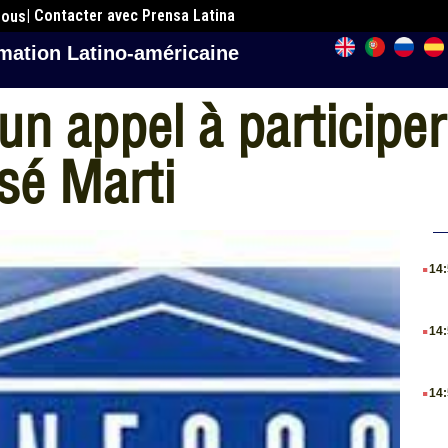
| Contacter avec Prensa Latina
nous
mation Latino-américaine
un appel à participer
osé Marti
.
14
.
14
.
14
.