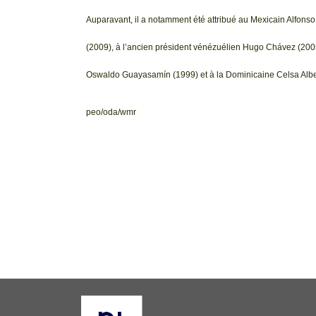
Auparavant, il a notamment été attribué au Mexicain Alfonso H
(2009), à l’ancien président vénézuélien Hugo Chávez (200
Oswaldo Guayasamín (1999) et à la Dominicaine Celsa Alber
peo/oda/wmr