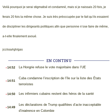
Voilà pourquoi je serai stigmatisé et condamné, mais si je naissais 20 fois, je
ferais 20 fois la même chose. Je suis très préoccupée par le fait qu’ils essaient
de discipliner les dirigeants politiques afin que personne n’ose faire de même,
a-t-elle finalement avoué.
jcc/ssa/rgh/gas
EN CONTINU
.
La Hongrie refuse le vote majoritaire dans l’UE
14:52
.
Cuba condamne l’inscription de l’île sur la liste des États
14:51
terroristes
.
Les infirmiers cubains restent des héros de la santé
14:50
.
Les déclarations de Trump qualifiées d’acte inacceptable
14:49
d’ingérence en Colombie