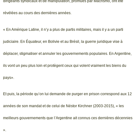
dirigeants syndicaux et de manipulation, promues par Macrismo, ont été
révélées au cours des dernières années.
« En Amérique Latine, il n’y a plus de partis militaires, mais il y a un parti
judiciaire. En Équateur, en Bolivie et au Brésil, la guerre juridique vise à
déplacer, stigmatiser et annuler les gouvernements populaires. En Argentine,
ils vont un peu plus loin et protègent ceux qui volent vraiment les biens du
pays».
Et puis, la période qu’on lui demande de purger en prison correspond aux 12
années de son mandat et de celui de Néstor Kirchner (2003-2015), « les
meilleurs gouvernements que l’Argentine ait connus ces dernières décennies
».